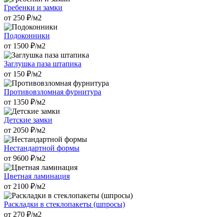
Гребенки и замки
от
250
₽/м2
Подоконники
от
1500
₽/м2
Заглушка паза штапика
от
150
₽/м2
Противовзломная фурнитура
от
1350
₽/м2
Детские замки
от
2050
₽/м2
Нестандартной формы
от
9600
₽/м2
Цветная ламинация
от
2100
₽/м2
Раскладки в стеклопакеты (шпросы)
от
270
₽/м2