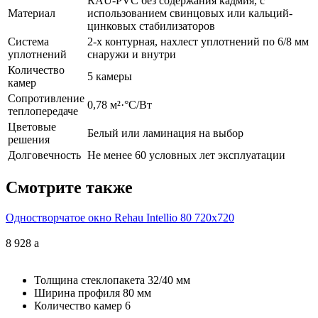
RAU-PVC без содержания кадмия, с
Материал
использованием свинцовых или кальций-
цинковых стабилизаторов
Система
2-х контурная, нахлест уплотнений по 6/8 мм
уплотнений
снаружи и внутри
Количество
5 камеры
камер
Сопротивление
0,78 м²·°С/Вт
теплопередаче
Цветовые
Белый или ламинация на выбор
решения
Долговечность
Не менее 60 условных лет эксплуатации
Смотрите также
Одностворчатое окно Rehau Intellio 80 720x720
8 928
a
Толщина стеклопакета
32/40 мм
Ширина профиля
80 мм
Количество камер
6