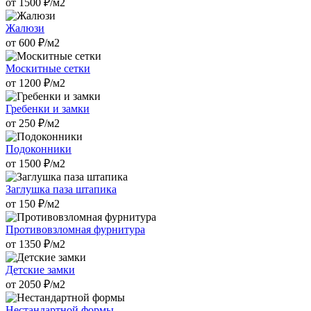
от
1500
₽/м2
Жалюзи
от
600
₽/м2
Москитные сетки
от
1200
₽/м2
Гребенки и замки
от
250
₽/м2
Подоконники
от
1500
₽/м2
Заглушка паза штапика
от
150
₽/м2
Противовзломная фурнитура
от
1350
₽/м2
Детские замки
от
2050
₽/м2
Нестандартной формы