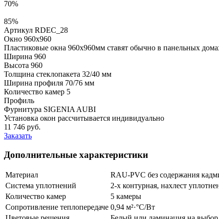
70%
85%
Артикул RDEC_28
Окно 960x960
Пластиковые окна 960х960мм ставят обычно в панельных домах,
Ширина
960
Высота
960
Толщина стеклопакета
32/40 мм
Ширина профиля
70/76 мм
Количество камер
5
Профиль
Фурнитура
SIGENIA AUBI
Установка окон рассчитывается индивидуально
11 746
руб.
Заказать
Дополнительные характеристики
Материал
RAU-PVC без содержания кадми
Система уплотнений
2-х контурная, нахлест уплотне
Количество камер
5 камеры
Сопротивление теплопередаче
0,94 м²·°С/Вт
Цветовые решения
Белый или ламинация на выбор