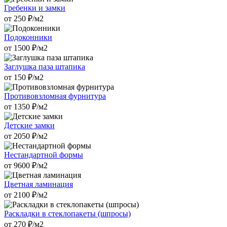
Гребенки и замки
от
250
₽/м2
Подоконники
от
1500
₽/м2
Заглушка паза штапика
от
150
₽/м2
Противовзломная фурнитура
от
1350
₽/м2
Детские замки
от
2050
₽/м2
Нестандартной формы
от
9600
₽/м2
Цветная ламинация
от
2100
₽/м2
Раскладки в стеклопакеты (шпросы)
от
270
₽/м2