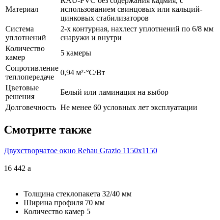
RAU-PVC без содержания кадмия, с
Материал
использованием свинцовых или кальций-
цинковых стабилизаторов
Система
2-х контурная, нахлест уплотнений по 6/8 мм
уплотнений
снаружи и внутри
Количество
5 камеры
камер
Сопротивление
0,94 м²·°С/Вт
теплопередаче
Цветовые
Белый или ламинация на выбор
решения
Долговечность
Не менее 60 условных лет эксплуатации
Смотрите также
Двухстворчатое окно Rehau Grazio 1150x1150
16 442
a
Толщина стеклопакета
32/40 мм
Ширина профиля
70 мм
Количество камер
5