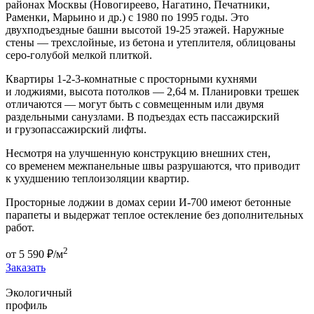
районах Москвы (Новогиреево, Нагатино, Печатники,
Раменки, Марьино и др.) с 1980 по 1995 годы. Это
двухподъездные башни высотой 19-25 этажей. Наружные
стены — трехслойные, из бетона и утеплителя, облицованы
серо-голубой мелкой плиткой.
Квартиры 1-2-3-комнатные с просторными кухнями
и лоджиями, высота потолков — 2,64 м. Планировки трешек
отличаются — могут быть с совмещенным или двумя
раздельными санузлами. В подъездах есть пассажирский
и грузопассажирский лифты.
Несмотря на улучшенную конструкцию внешних стен,
со временем межпанельные швы разрушаются, что приводит
к ухудшению теплоизоляции квартир.
Просторные лоджии в домах серии И-700 имеют бетонные
парапеты и выдержат теплое остекление без дополнительных
работ.
2
от
5 590
₽/м
Заказать
Экологичный
профиль