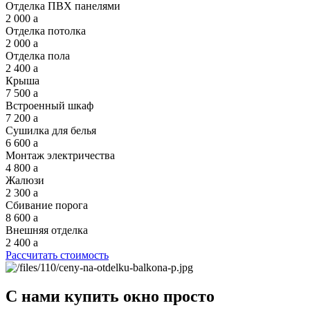
Отделка ПВХ панелями
2 000
a
Отделка потолка
2 000
a
Отделка пола
2 400
a
Крыша
7 500
a
Встроенный шкаф
7 200
a
Сушилка для белья
6 600
a
Монтаж электричества
4 800
a
Жалюзи
2 300
a
Сбивание порога
8 600
a
Внешняя отделка
2 400
a
Рассчитать стоимость
С нами купить окно просто