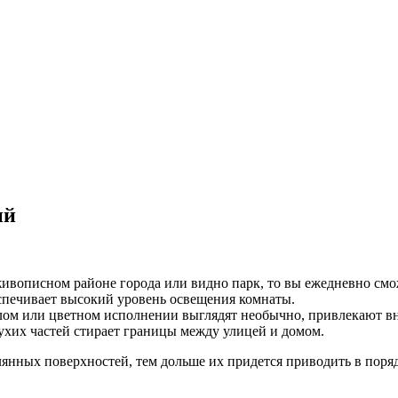
ий
ивописном районе города или видно парк, то вы ежедневно смож
спечивает высокий уровень освещения комнаты.
лом или цветном исполнении выглядят необычно, привлекают в
ухих частей стирает границы между улицей и домом.
лянных поверхностей, тем дольше их придется приводить в пор