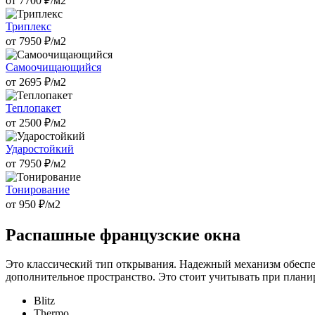
от
7700
₽/м2
Триплекс
от
7950
₽/м2
Самоочищающийся
от
2695
₽/м2
Теплопакет
от
2500
₽/м2
Ударостойкий
от
7950
₽/м2
Тонирование
от
950
₽/м2
Распашные французские окна
Это классический тип открывания. Надежный механизм обеспе
дополнительное пространство. Это стоит учитывать при плани
Blitz
Thermo