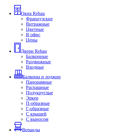
Окна Rehau
Французские
Витражные
Цветные
В офис
Цены
Двери Rehau
Балконные
Раздвижные
Входные
Балконы и лоджии
Панорамные
Распашные
Полукруглые
Эркер
П-образные
Г-образные
С крышей
С выносом
Веранды