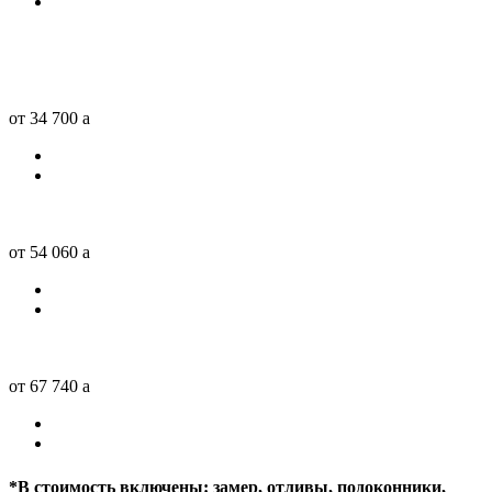
от 34 700
a
от 54 060
a
от 67 740
a
*
В стоимость включены: замер, отливы, подоконники,