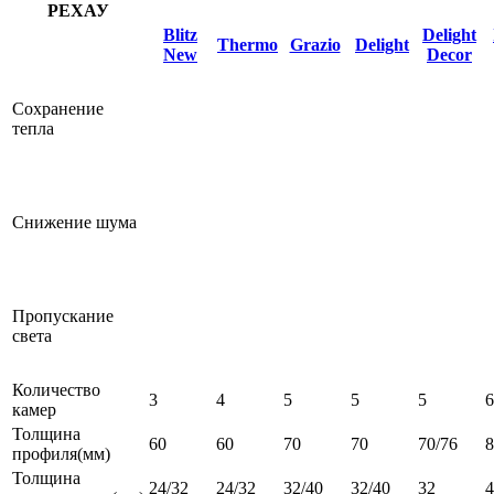
РЕХАУ
Blitz
Delight
Thermo
Grazio
Delight
New
Decor
Сохранение
тепла
Снижение шума
Пропускание
света
Количество
3
4
5
5
5
6
камер
Толщина
60
60
70
70
70/76
профиля(мм)
Толщина
24/32
24/32
32/40
32/40
32
4