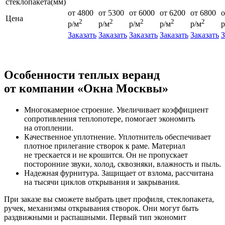
стеклопакета(мм)
от 4800
от 5300
от 6000
от 6200
от 6800
о
Цена
2
2
2
2
2
р/м
р/м
р/м
р/м
р/м
р
Заказать
Заказать
Заказать
Заказать
Заказать
З
Особенности теплых веранд
от компании «Окна Москвы»
Многокамерное строение. Увеличивает коэффициент
сопротивления теплопотере, помогает экономить
на отоплении.
Качественное уплотнение. Уплотнитель обеспечивает
плотное прилегание створок к раме. Материал
не трескается и не крошится. Он не пропускает
посторонние звуки, холод, сквозняки, влажность и пыль.
Надежная фурнитура. Защищает от взлома, рассчитана
на тысячи циклов открывания и закрывания.
При заказе вы сможете выбрать цвет профиля, стеклопакета,
ручек, механизмы открывания створок. Они могут быть
раздвижными и распашными. Первый тип экономит