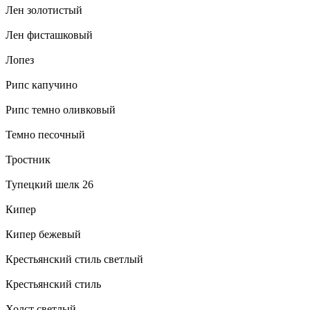
Лен золотистый
Лен фисташковый
Лопез
Рипс капучино
Рипс темно оливковый
Темно песочный
Тростник
Тупецкий шелк 26
Кипер
Кипер бежевый
Крестьянский стиль светлый
Крестьянский стиль
Холст светлый