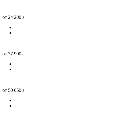
от 24 200
a
от 37 900
a
от 50 050
a