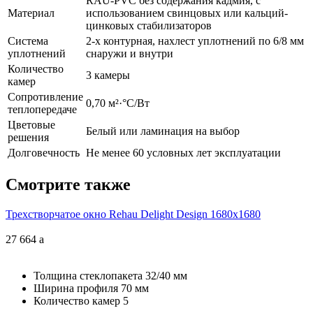
RAU-PVC без содержания кадмия, с
Материал
использованием свинцовых или кальций-
цинковых стабилизаторов
Система
2-х контурная, нахлест уплотнений по 6/8 мм
уплотнений
снаружи и внутри
Количество
3 камеры
камер
Сопротивление
0,70 м²·°С/Вт
теплопередаче
Цветовые
Белый или ламинация на выбор
решения
Долговечность
Не менее 60 условных лет эксплуатации
Смотрите также
Трехстворчатое окно Rehau Delight Design 1680x1680
27 664
a
Толщина стеклопакета
32/40 мм
Ширина профиля
70 мм
Количество камер
5