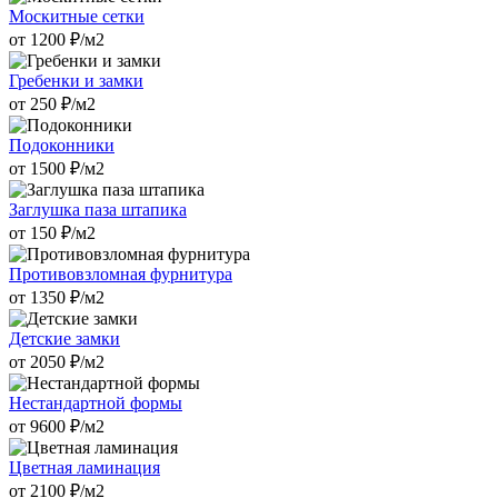
Москитные сетки
от
1200
₽/м2
Гребенки и замки
от
250
₽/м2
Подоконники
от
1500
₽/м2
Заглушка паза штапика
от
150
₽/м2
Противовзломная фурнитура
от
1350
₽/м2
Детские замки
от
2050
₽/м2
Нестандартной формы
от
9600
₽/м2
Цветная ламинация
от
2100
₽/м2