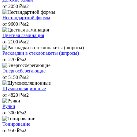
от
2050
₽/м2
Нестандартной формы
от
9600
₽/м2
Цветная ламинация
от
2100
₽/м2
Раскладки в стеклопакеты (шпросы)
от
270
₽/м2
Энергосберегающие
от
5150
₽/м2
Шумоизоляционные
от
4820
₽/м2
Ручки
от
300
₽/м2
Тонирование
от
950
₽/м2