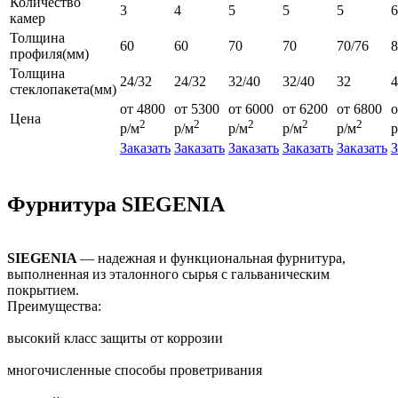
Количество
3
4
5
5
5
6
камер
Толщина
60
60
70
70
70/76
профиля(мм)
Толщина
24/32
24/32
32/40
32/40
32
4
стеклопакета(мм)
от 4800
от 5300
от 6000
от 6200
от 6800
о
Цена
2
2
2
2
2
р/м
р/м
р/м
р/м
р/м
р
Заказать
Заказать
Заказать
Заказать
Заказать
З
Фурнитура SIEGENIA
SIEGENIA
— надежная и функциональная фурнитура,
выполненная из эталонного сырья с гальваническим
покрытием.
Преимущества:
высокий класс защиты от коррозии
многочисленные способы проветривания