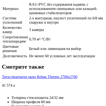
RAU-PVC без содержания кадмия, с
Материал
использованием свинцовых или кальций-
цинковых стабилизаторов
Система
2-х контурная, нахлест уплотнений по 6/8 мм
уплотнений
снаружи и внутри
Количество
3 камеры
камер
Сопротивление
0,70 м²·°С/Вт
теплопередаче
Цветовые
Белый или ламинация на выбор
решения
Долговечность
Не менее 60 условных лет эксплуатации
Смотрите также
Трехстворчатое окно Rehau Thermo 2700x2700
41 574
a
Толщина стеклопакета
24/32 мм
Ширина профиля
60 мм