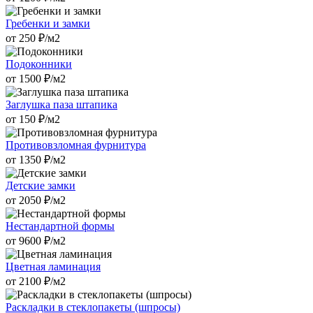
Гребенки и замки
от
250
₽/м2
Подоконники
от
1500
₽/м2
Заглушка паза штапика
от
150
₽/м2
Противовзломная фурнитура
от
1350
₽/м2
Детские замки
от
2050
₽/м2
Нестандартной формы
от
9600
₽/м2
Цветная ламинация
от
2100
₽/м2
Раскладки в стеклопакеты (шпросы)